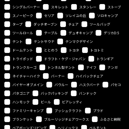
シングルバーナー
スキレット
スタンレー
ストーブ
スノーピーク
セリア
ソレイユの丘
ソロキャンプ
タープ
ダッチオーブン
チェア
ツールバッグ
ツールロール
テーブル
デュオキャンプ
デリカD:5
テント
テントサウナ
テンマクデザイン
ドームテント
ととのう
トヨタ
トヨトミ
トライポッド
ドラフト・ケグ・ジャパン
トランギア
トランクカーゴ
トンネル型テント
ナイフ
ナンガ
ネイチャーハイク
バーナー
ハイバックチェア
バイヤーオブメイン
バウルー
ハスクバーナ
パセコ
パタゴニア
バックパッキング
バンドック
ハンモック
ビール
ビアレッティ
ファミリーキャンプ
ブッシュクラフト
プラド
ブランケット
ブルーリッジチェアワークス
ふるさと納税
ベアボーンズリビング
ヘリノックス
ベルモント