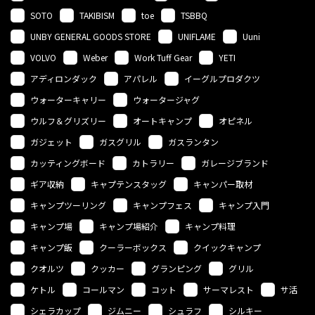
SOTO
TAKIBISM
toe
TSBBQ
UNBY GENERAL GOODS STORE
UNIFLAME
Uuni
VOLVO
Weber
Work Tuff Gear
YETI
アディロンダック
アパレル
イーグルプロダクツ
ウォーターキャリー
ウォータージャグ
ウルフ＆グリズリー
オートキャンプ
オピネル
ガジェット
ガスグリル
ガスランタン
カッティングボード
カトラリー
ガレージブランド
ギア収納
キャプテンスタッグ
キャンパー取材
キャンプツーリング
キャンプフェス
キャンプ入門
キャンプ場
キャンプ場紹介
キャンプ料理
キャンプ飯
クーラーボックス
クイックキャンプ
クオルツ
クッカー
グランピング
グリル
ケトル
コールマン
コット
サーマレスト
サ活
シェラカップ
ジムニー
シュラフ
シルキー