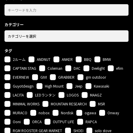
カテゴリー
タグ
2ルーム
ANDNUT
ANKER
BBQ
BMW
CAPTAIN STAG
Coleman
DAC
Deelight
efim
EVERNEW
GIVI
GRABBER
grn outdoor
Guyotdesign
High Mount
Jeep
Kawasaki
LACITA
LEDランタン
LOGOS
MAAGZ
MINIMAL WORKS
MOUNTAIN RESEARCH
MSR
MURACO
nobox
Nordisk
ogawa
Onway
Ooni
ORCA
OUTPUT LIFE
RAPCA
RGM ROOSTER GEAR MARKET
SHOEI
solo stove