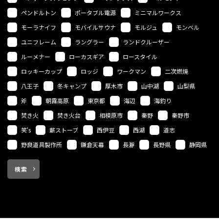
ペンドルトン
ポータブル電源
ミニマルワークス
モーラナイフ
モバイルサウナ
モルジュ
モンベル
ユニフレーム
ラングラー
ランドクルーザー
ルーメナー
ローカスギア
ロースタイル
ロッキーカップ
ロッジ
ワークマン
二次燃焼
八王子
冬キャンプ
厚木市
山中湖
山梨県
斧
朝霧高原
東京都
海辺
海釣り
焚き火
焚き火台
相模原市
秦野
秦野市
笑's
薪ストーブ
西伊豆
西湖
道志
野良道具製作所
鎌倉天幕
長瀞
長野県
静岡県
検索