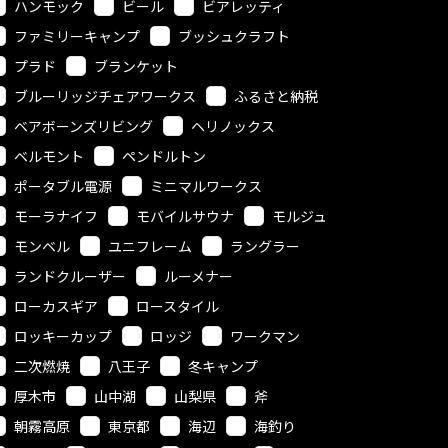
ハンモック
ビール
ビアレッティ
ファミリーキャンプ
ブッシュクラフト
プラド
ブランケット
ブルーリッジチェアワークス
ふるさと納税
ベアボーンズリビング
ヘリノックス
ベルモント
ペンドルトン
ポータブル電源
ミニマルワークス
モーラナイフ
モバイルサウナ
モルジュ
モンベル
ユニフレーム
ラングラー
ランドクルーザー
ルーメナー
ローカスギア
ロースタイル
ロッキーカップ
ロッジ
ワークマン
二次燃焼
八王子
冬キャンプ
厚木市
山中湖
山梨県
斧
朝霧高原
東京都
海辺
海釣り