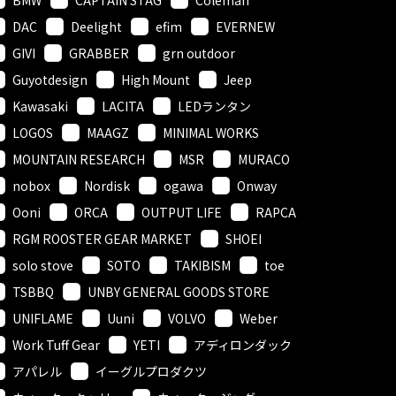
DAC
Deelight
efim
EVERNEW
GIVI
GRABBER
grn outdoor
Guyotdesign
High Mount
Jeep
Kawasaki
LACITA
LEDランタン
LOGOS
MAAGZ
MINIMAL WORKS
MOUNTAIN RESEARCH
MSR
MURACO
nobox
Nordisk
ogawa
Onway
Ooni
ORCA
OUTPUT LIFE
RAPCA
RGM ROOSTER GEAR MARKET
SHOEI
solo stove
SOTO
TAKIBISM
toe
TSBBQ
UNBY GENERAL GOODS STORE
UNIFLAME
Uuni
VOLVO
Weber
Work Tuff Gear
YETI
アディロンダック
アパレル
イーグルプロダクツ