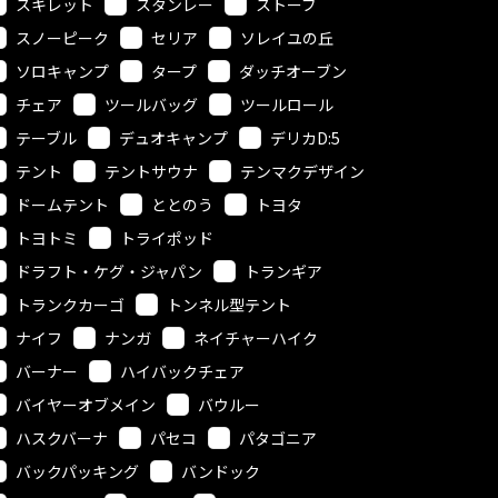
スキレット
スタンレー
ストーブ
スノーピーク
セリア
ソレイユの丘
ソロキャンプ
タープ
ダッチオーブン
チェア
ツールバッグ
ツールロール
テーブル
デュオキャンプ
デリカD:5
テント
テントサウナ
テンマクデザイン
ドームテント
ととのう
トヨタ
トヨトミ
トライポッド
ドラフト・ケグ・ジャパン
トランギア
トランクカーゴ
トンネル型テント
ナイフ
ナンガ
ネイチャーハイク
バーナー
ハイバックチェア
バイヤーオブメイン
バウルー
ハスクバーナ
パセコ
パタゴニア
バックパッキング
バンドック