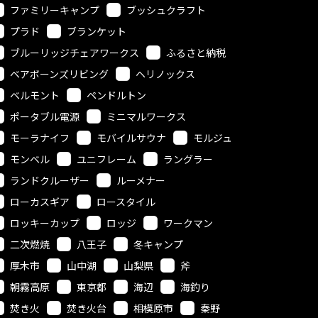
ファミリーキャンプ
ブッシュクラフト
プラド
ブランケット
ブルーリッジチェアワークス
ふるさと納税
ベアボーンズリビング
ヘリノックス
ベルモント
ペンドルトン
ポータブル電源
ミニマルワークス
モーラナイフ
モバイルサウナ
モルジュ
モンベル
ユニフレーム
ラングラー
ランドクルーザー
ルーメナー
ローカスギア
ロースタイル
ロッキーカップ
ロッジ
ワークマン
二次燃焼
八王子
冬キャンプ
厚木市
山中湖
山梨県
斧
朝霧高原
東京都
海辺
海釣り
焚き火
焚き火台
相模原市
秦野