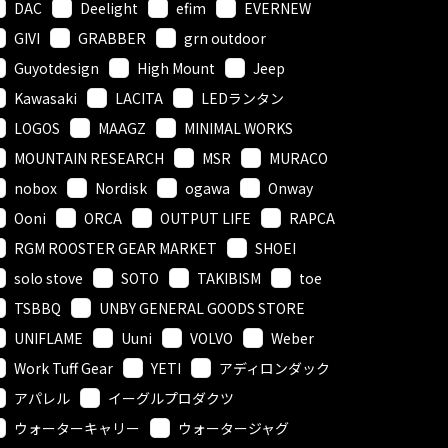
DAC
Deelight
efim
EVERNEW
GIVI
GRABBER
grn outdoor
Guyotdesign
High Mount
Jeep
Kawasaki
LACITA
LEDランタン
LOGOS
MAAGZ
MINIMAL WORKS
MOUNTAIN RESEARCH
MSR
MURACO
nobox
Nordisk
ogawa
Onway
Ooni
ORCA
OUTPUT LIFE
RAPCA
RGM ROOSTER GEAR MARKET
SHOEI
solo stove
SOTO
TAKIBISM
toe
TSBBQ
UNBY GENERAL GOODS STORE
UNIFLAME
Uuni
VOLVO
Weber
Work Tuff Gear
YETI
アディロンダック
アパレル
イーグルプロダクツ
ウォーターキャリー
ウォータージャグ