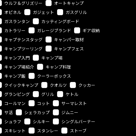
ウルフ＆グリズリー
オートキャンプ
オピネル
ガジェット
ガスグリル
ガスランタン
カッティングボード
カトラリー
ガレージブランド
ギア収納
キャプテンスタッグ
キャンパー取材
キャンプツーリング
キャンプフェス
キャンプ入門
キャンプ場
キャンプ場紹介
キャンプ料理
キャンプ飯
クーラーボックス
クイックキャンプ
クオルツ
クッカー
グランピング
グリル
ケトル
コールマン
コット
サーマレスト
サ活
シェラカップ
ジムニー
シュラフ
シルキー
シングルバーナー
スキレット
スタンレー
ストーブ