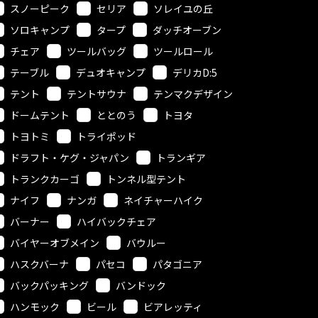
スノーピーク
セリア
ソレイユの丘
ソロキャンプ
タープ
ダッチオーブン
チェア
ツールバッグ
ツールロール
テーブル
デュオキャンプ
デリカD:5
テント
テントサウナ
テンマクデザイン
ドームテント
ととのう
トヨタ
トヨトミ
トライポッド
ドラフト・ケグ・ジャパン
トランギア
トランクカーゴ
トンネル型テント
ナイフ
ナンガ
ネイチャーハイク
バーナー
ハイバックチェア
バイヤーオブメイン
バウルー
ハスクバーナ
パセコ
パタゴニア
バックパッキング
バンドック
ハンモック
ビール
ビアレッティ