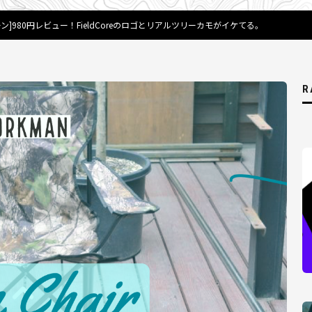
]980円レビュー！FieldCoreのロゴとリアルツリーカモがイケてる。
R