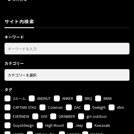
サイト内検索
キーワード
カテゴリー
タグ
2ルーム
ANDNUT
ANKER
BBQ
BMW
CAPTAIN STAG
Coleman
DAC
Deelight
efim
EVERNEW
GIVI
GRABBER
grn outdoor
Guyotdesign
High Mount
Jeep
Kawasaki