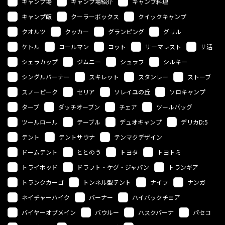
キャンプ場
キャンプ場紹介
キャンプ料理
キャンプ飯
クーラーボックス
クイックキャンプ
クオルツ
クッカー
グランピング
グリル
ケトル
コールマン
コット
サーマレスト
サ活
シェラカップ
ジムニー
シュラフ
シルキー
シングルバーナー
スキレット
スタンレー
ストーブ
スノーピーク
セリア
ソレイユの丘
ソロキャンプ
タープ
ダッチオーブン
チェア
ツールバッグ
ツールロール
テーブル
デュオキャンプ
デリカD:5
テント
テントサウナ
テンマクデザイン
ドームテント
ととのう
トヨタ
トヨトミ
トライポッド
ドラフト・ケグ・ジャパン
トランギア
トランクカーゴ
トンネル型テント
ナイフ
ナンガ
ネイチャーハイク
バーナー
ハイバックチェア
バイヤーオブメイン
バウルー
ハスクバーナ
パセコ