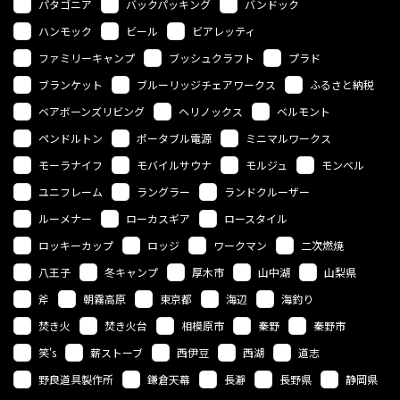
パタゴニア
バックパッキング
バンドック
ハンモック
ビール
ビアレッティ
ファミリーキャンプ
ブッシュクラフト
プラド
ブランケット
ブルーリッジチェアワークス
ふるさと納税
ベアボーンズリビング
ヘリノックス
ベルモント
ペンドルトン
ポータブル電源
ミニマルワークス
モーラナイフ
モバイルサウナ
モルジュ
モンベル
ユニフレーム
ラングラー
ランドクルーザー
ルーメナー
ローカスギア
ロースタイル
ロッキーカップ
ロッジ
ワークマン
二次燃焼
八王子
冬キャンプ
厚木市
山中湖
山梨県
斧
朝霧高原
東京都
海辺
海釣り
焚き火
焚き火台
相模原市
秦野
秦野市
笑's
薪ストーブ
西伊豆
西湖
道志
野良道具製作所
鎌倉天幕
長瀞
長野県
静岡県