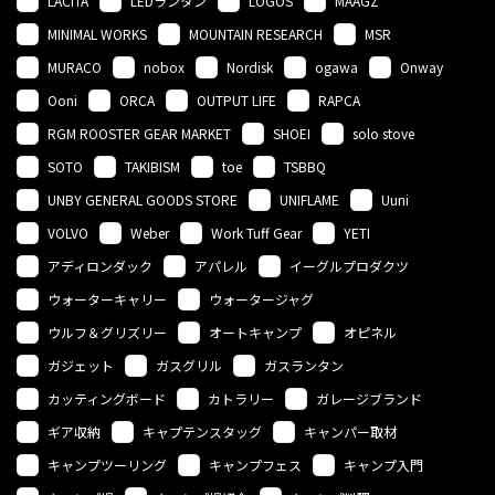
LACITA
LEDランタン
LOGOS
MAAGZ
MINIMAL WORKS
MOUNTAIN RESEARCH
MSR
MURACO
nobox
Nordisk
ogawa
Onway
Ooni
ORCA
OUTPUT LIFE
RAPCA
RGM ROOSTER GEAR MARKET
SHOEI
solo stove
SOTO
TAKIBISM
toe
TSBBQ
UNBY GENERAL GOODS STORE
UNIFLAME
Uuni
VOLVO
Weber
Work Tuff Gear
YETI
アディロンダック
アパレル
イーグルプロダクツ
ウォーターキャリー
ウォータージャグ
ウルフ＆グリズリー
オートキャンプ
オピネル
ガジェット
ガスグリル
ガスランタン
カッティングボード
カトラリー
ガレージブランド
ギア収納
キャプテンスタッグ
キャンパー取材
キャンプツーリング
キャンプフェス
キャンプ入門