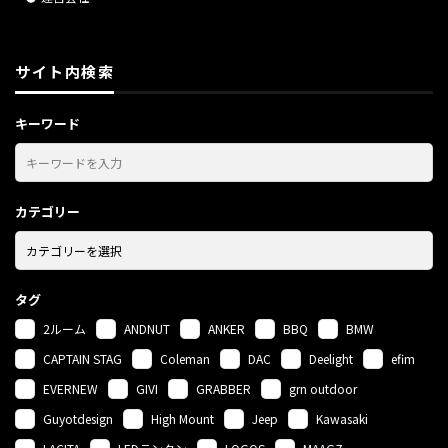
サイト内検索
キーワード
カテゴリー
タグ
2ルーム
ANDNUT
ANKER
BBQ
BMW
CAPTAIN STAG
Coleman
DAC
Deelight
efim
EVERNEW
GIVI
GRABBER
grn outdoor
Guyotdesign
High Mount
Jeep
Kawasaki