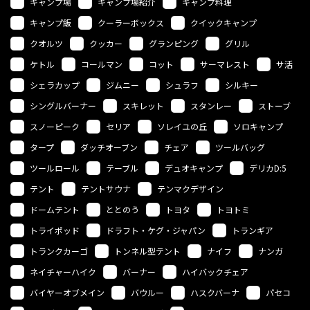
キャンプ場
キャンプ場紹介
キャンプ料理
キャンプ飯
クーラーボックス
クイックキャンプ
クオルツ
クッカー
グランピング
グリル
ケトル
コールマン
コット
サーマレスト
サ活
シェラカップ
ジムニー
シュラフ
シルキー
シングルバーナー
スキレット
スタンレー
ストーブ
スノーピーク
セリア
ソレイユの丘
ソロキャンプ
タープ
ダッチオーブン
チェア
ツールバッグ
ツールロール
テーブル
デュオキャンプ
デリカD:5
テント
テントサウナ
テンマクデザイン
ドームテント
ととのう
トヨタ
トヨトミ
トライポッド
ドラフト・ケグ・ジャパン
トランギア
トランクカーゴ
トンネル型テント
ナイフ
ナンガ
ネイチャーハイク
バーナー
ハイバックチェア
バイヤーオブメイン
バウルー
ハスクバーナ
パセコ