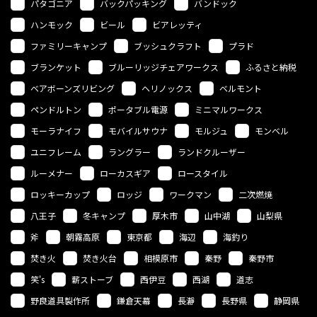
パタゴニア
バックパッキング
バンドック
ハンモック
ビール
ビアレッティ
ファミリーキャンプ
ブッシュクラフト
プラド
ブランケット
ブルーリッジチェアワークス
ふるさと納税
ベアボーンズリビング
ヘリノックス
ベルモント
ペンドルトン
ポータブル電源
ミニマルワークス
モーラナイフ
モバイルサウナ
モルジュ
モンベル
ユニフレーム
ラングラー
ランドクルーザー
ルーメナー
ローカスギア
ロースタイル
ロッキーカップ
ロッジ
ワークマン
二次燃焼
八王子
冬キャンプ
厚木市
山中湖
山梨県
斧
朝霧高原
東京都
海辺
海釣り
焚き火
焚き火台
相模原市
秦野
秦野市
笑's
薪ストーブ
西伊豆
西湖
道志
野良道具製作所
鎌倉天幕
長瀞
長野県
静岡県