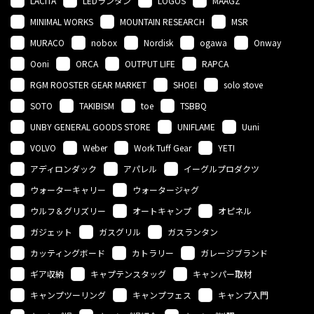
LACITA
LEDランタン
LOGOS
MAAGZ
MINIMAL WORKS
MOUNTAIN RESEARCH
MSR
MURACO
nobox
Nordisk
ogawa
Onway
Ooni
ORCA
OUTPUT LIFE
RAPCA
RGM ROOSTER GEAR MARKET
SHOEI
solo stove
SOTO
TAKIBISM
toe
TSBBQ
UNBY GENERAL GOODS STORE
UNIFLAME
Uuni
VOLVO
Weber
Work Tuff Gear
YETI
アディロンダック
アパレル
イーグルプロダクツ
ウォーターキャリー
ウォータージャグ
ウルフ＆グリズリー
オートキャンプ
オピネル
ガジェット
ガスグリル
ガスランタン
カッティングボード
カトラリー
ガレージブランド
ギア収納
キャプテンスタッグ
キャンパー取材
キャンプツーリング
キャンプフェス
キャンプ入門