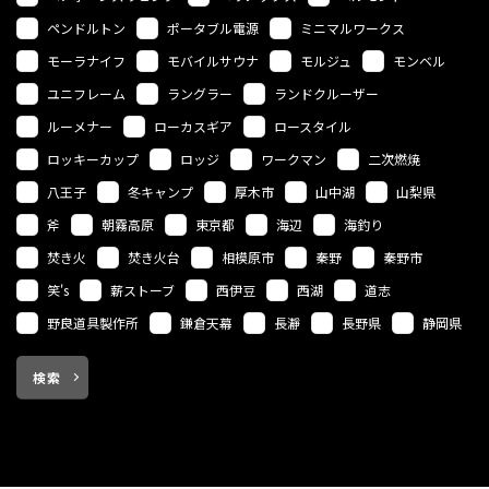
ペンドルトン
ポータブル電源
ミニマルワークス
モーラナイフ
モバイルサウナ
モルジュ
モンベル
ユニフレーム
ラングラー
ランドクルーザー
ルーメナー
ローカスギア
ロースタイル
ロッキーカップ
ロッジ
ワークマン
二次燃焼
八王子
冬キャンプ
厚木市
山中湖
山梨県
斧
朝霧高原
東京都
海辺
海釣り
焚き火
焚き火台
相模原市
秦野
秦野市
笑's
薪ストーブ
西伊豆
西湖
道志
野良道具製作所
鎌倉天幕
長瀞
長野県
静岡県
検索