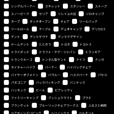
シングルバーナー
スキレット
スタンレー
ストーブ
スノーピーク
セリア
ソレイユの丘
ソロキャンプ
タープ
ダッチオーブン
チェア
ツールバッグ
ツールロール
テーブル
デュオキャンプ
デリカD:5
テント
テントサウナ
テンマクデザイン
ドームテント
ととのう
トヨタ
トヨトミ
トライポッド
ドラフト・ケグ・ジャパン
トランギア
トランクカーゴ
トンネル型テント
ナイフ
ナンガ
ネイチャーハイク
バーナー
ハイバックチェア
バイヤーオブメイン
バウルー
ハスクバーナ
パセコ
パタゴニア
バックパッキング
バンドック
ハンモック
ビール
ビアレッティ
ファミリーキャンプ
ブッシュクラフト
プラド
ブランケット
ブルーリッジチェアワークス
ふるさと納税
ベアボーンズリビング
ヘリノックス
ベルモント