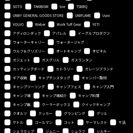
SOTO
TAKIBISM
toe
TSBBQ
UNBY GENERAL GOODS STORE
UNIFLAME
Uuni
VOLVO
Weber
Work Tuff Gear
YETI
アディロンダック
アパレル
イーグルプロダクツ
ウォーターキャリー
ウォータージャグ
ウルフ＆グリズリー
オートキャンプ
オピネル
ガジェット
ガスグリル
ガスランタン
カッティングボード
カトラリー
ガレージブランド
ギア収納
キャプテンスタッグ
キャンパー取材
キャンプツーリング
キャンプフェス
キャンプ入門
キャンプ場
キャンプ場紹介
キャンプ料理
キャンプ飯
クーラーボックス
クイックキャンプ
クオルツ
クッカー
グランピング
グリル
ケトル
コールマン
コット
サーマレスト
サ活
シェラカップ
ジムニー
シュラフ
シルキー