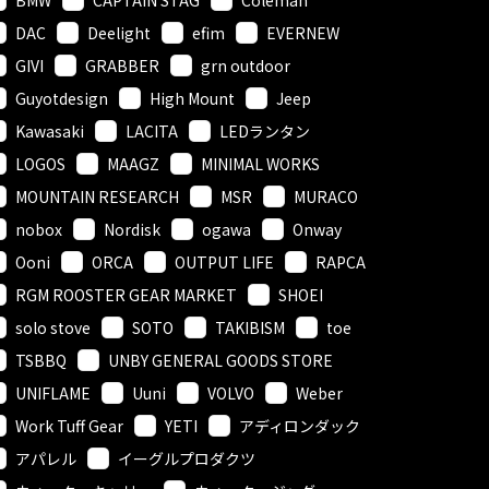
DAC
Deelight
efim
EVERNEW
GIVI
GRABBER
grn outdoor
Guyotdesign
High Mount
Jeep
Kawasaki
LACITA
LEDランタン
LOGOS
MAAGZ
MINIMAL WORKS
MOUNTAIN RESEARCH
MSR
MURACO
nobox
Nordisk
ogawa
Onway
Ooni
ORCA
OUTPUT LIFE
RAPCA
RGM ROOSTER GEAR MARKET
SHOEI
solo stove
SOTO
TAKIBISM
toe
TSBBQ
UNBY GENERAL GOODS STORE
UNIFLAME
Uuni
VOLVO
Weber
Work Tuff Gear
YETI
アディロンダック
アパレル
イーグルプロダクツ