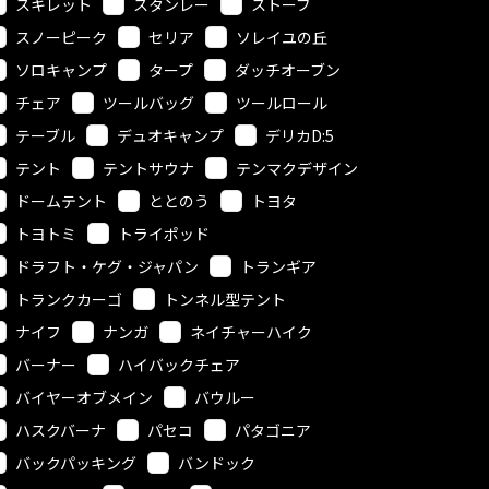
スキレット
スタンレー
ストーブ
スノーピーク
セリア
ソレイユの丘
ソロキャンプ
タープ
ダッチオーブン
チェア
ツールバッグ
ツールロール
テーブル
デュオキャンプ
デリカD:5
テント
テントサウナ
テンマクデザイン
ドームテント
ととのう
トヨタ
トヨトミ
トライポッド
ドラフト・ケグ・ジャパン
トランギア
トランクカーゴ
トンネル型テント
ナイフ
ナンガ
ネイチャーハイク
バーナー
ハイバックチェア
バイヤーオブメイン
バウルー
ハスクバーナ
パセコ
パタゴニア
バックパッキング
バンドック