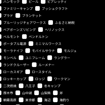
ハンモック
ビール
ビアレッティ
ファミリーキャンプ
ブッシュクラフト
プラド
ブランケット
ブルーリッジチェアワークス
ふるさと納税
ベアボーンズリビング
ヘリノックス
ベルモント
ペンドルトン
ポータブル電源
ミニマルワークス
モーラナイフ
モバイルサウナ
モルジュ
モンベル
ユニフレーム
ラングラー
ランドクルーザー
ルーメナー
ローカスギア
ロースタイル
ロッキーカップ
ロッジ
ワークマン
二次燃焼
八王子
冬キャンプ
厚木市
山中湖
山梨県
斧
朝霧高原
東京都
海辺
海釣り