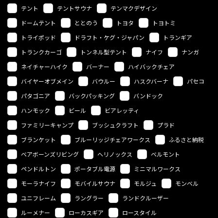
テント
テントサウナ
テンマクデザイン
ドームテント
ととのう
トヨタ
トヨトミ
トライポッド
ドラフト・ケグ・ジャパン
トランギア
トランクカーゴ
トンネル型テント
ナイフ
ナンガ
ネイチャーハイク
バーナー
ハイバックチェア
バイヤーオブメイン
バウルー
ハスクバーナ
パセコ
パタゴニア
バックパッキング
バンドック
ハンモック
ビール
ビアレッティ
ファミリーキャンプ
ブッシュクラフト
プラド
ブランケット
ブルーリッジチェアワークス
ふるさと納税
ベアボーンズリビング
ヘリノックス
ベルモント
ペンドルトン
ポータブル電源
ミニマルワークス
モーラナイフ
モバイルサウナ
モルジュ
モンベル
ユニフレーム
ラングラー
ランドクルーザー
ルーメナー
ローカスギア
ロースタイル