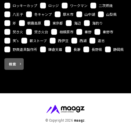
ロッキーカップ
ロッジ
ワークマン
二次燃焼
八王子
冬キャンプ
厚木市
山中湖
山梨県
斧
朝霧高原
東京都
海辺
海釣り
焚き火
焚き火台
相模原市
秦野
秦野市
笑's
薪ストーブ
西伊豆
西湖
道志
野良道具製作所
鎌倉天幕
長瀞
長野県
静岡県
検索
© Copyright 2026
maagz
.