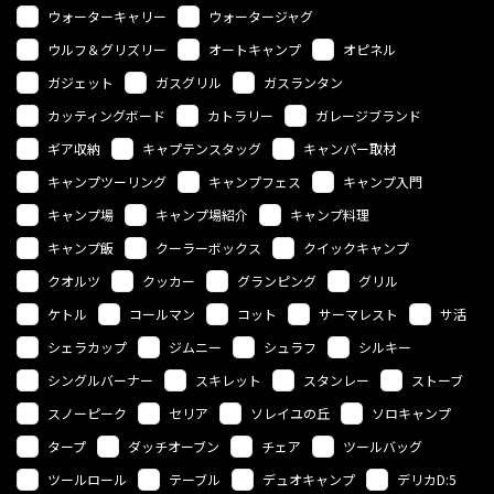
ウォーターキャリー
ウォータージャグ
ウルフ＆グリズリー
オートキャンプ
オピネル
ガジェット
ガスグリル
ガスランタン
カッティングボード
カトラリー
ガレージブランド
ギア収納
キャプテンスタッグ
キャンパー取材
キャンプツーリング
キャンプフェス
キャンプ入門
キャンプ場
キャンプ場紹介
キャンプ料理
キャンプ飯
クーラーボックス
クイックキャンプ
クオルツ
クッカー
グランピング
グリル
ケトル
コールマン
コット
サーマレスト
サ活
シェラカップ
ジムニー
シュラフ
シルキー
シングルバーナー
スキレット
スタンレー
ストーブ
スノーピーク
セリア
ソレイユの丘
ソロキャンプ
タープ
ダッチオーブン
チェア
ツールバッグ
ツールロール
テーブル
デュオキャンプ
デリカD:5