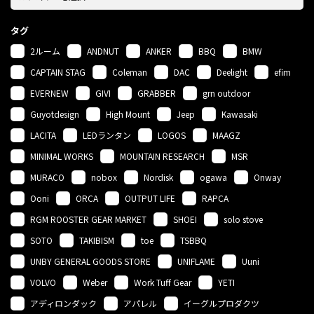
タグ
2ルーム
ANDNUT
ANKER
BBQ
BMW
CAPTAIN STAG
Coleman
DAC
Deelight
efim
EVERNEW
GIVI
GRABBER
grn outdoor
Guyotdesign
High Mount
Jeep
Kawasaki
LACITA
LEDランタン
LOGOS
MAAGZ
MINIMAL WORKS
MOUNTAIN RESEARCH
MSR
MURACO
nobox
Nordisk
ogawa
Onway
Ooni
ORCA
OUTPUT LIFE
RAPCA
RGM ROOSTER GEAR MARKET
SHOEI
solo stove
SOTO
TAKIBISM
toe
TSBBQ
UNBY GENERAL GOODS STORE
UNIFLAME
Uuni
VOLVO
Weber
Work Tuff Gear
YETI
アディロンダック
アパレル
イーグルプロダクツ