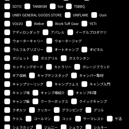
SOTO
TAKIBISM
toe
TSBBQ
UNBY GENERAL GOODS STORE
UNIFLAME
Uuni
VOLVO
Weber
Work Tuff Gear
YETI
アディロンダック
アパレル
イーグルプロダクツ
ウォーターキャリー
ウォータージャグ
ウルフ＆グリズリー
オートキャンプ
オピネル
ガジェット
ガスグリル
ガスランタン
カッティングボード
カトラリー
ガレージブランド
ギア収納
キャプテンスタッグ
キャンパー取材
キャンプツーリング
キャンプフェス
キャンプ入門
キャンプ場
キャンプ場紹介
キャンプ料理
キャンプ飯
クーラーボックス
クイックキャンプ
クオルツ
クッカー
グランピング
グリル
ケトル
コールマン
コット
サーマレスト
サ活
シェラカップ
ジムニー
シュラフ
シルキー