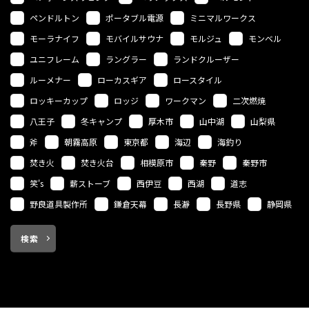
ペンドルトン
ポータブル電源
ミニマルワークス
モーラナイフ
モバイルサウナ
モルジュ
モンベル
ユニフレーム
ラングラー
ランドクルーザー
ルーメナー
ローカスギア
ロースタイル
ロッキーカップ
ロッジ
ワークマン
二次燃焼
八王子
冬キャンプ
厚木市
山中湖
山梨県
斧
朝霧高原
東京都
海辺
海釣り
焚き火
焚き火台
相模原市
秦野
秦野市
笑's
薪ストーブ
西伊豆
西湖
道志
野良道具製作所
鎌倉天幕
長瀞
長野県
静岡県
検索