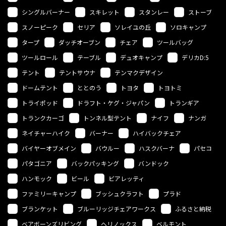
シングルバーナー
スキレット
スタンレー
ストーブ
スノーピーク
セリア
ソレイユの丘
ソロキャンプ
タープ
ダッチオーブン
チェア
ツールバッグ
ツールロール
テーブル
デュオキャンプ
デリカD:5
テント
テントサウナ
テンマクデザイン
ドームテント
ととのう
トヨタ
トヨトミ
トライポッド
ドラフト・ケグ・ジャパン
トランギア
トランクカーゴ
トンネル型テント
ナイフ
ナンガ
ネイチャーハイク
バーナー
ハイバックチェア
バイヤーオブメイン
バウルー
ハスクバーナ
パセコ
パタゴニア
バックパッキング
バンドック
ハンモック
ビール
ビアレッティ
ファミリーキャンプ
ブッシュクラフト
プラド
ブランケット
ブルーリッジチェアワークス
ふるさと納税
ベアボーンズリビング
ヘリノックス
ベルモント