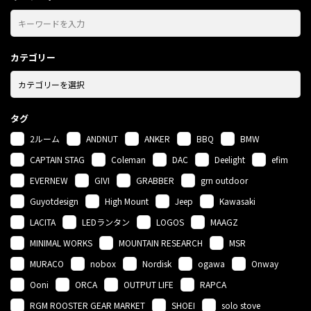
カテゴリー
タグ
2ルーム
ANDNUT
ANKER
BBQ
BMW
CAPTAIN STAG
Coleman
DAC
Deelight
efim
EVERNEW
GIVI
GRABBER
grn outdoor
Guyotdesign
High Mount
Jeep
Kawasaki
LACITA
LEDランタン
LOGOS
MAAGZ
MINIMAL WORKS
MOUNTAIN RESEARCH
MSR
MURACO
nobox
Nordisk
ogawa
Onway
Ooni
ORCA
OUTPUT LIFE
RAPCA
RGM ROOSTER GEAR MARKET
SHOEI
solo stove