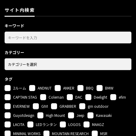
サイト内検索
キーワード
カテゴリー
タグ
2ルーム
ANDNUT
ANKER
BBQ
BMW
CAPTAIN STAG
Coleman
DAC
Deelight
efim
EVERNEW
GIVI
GRABBER
grn outdoor
Guyotdesign
High Mount
Jeep
Kawasaki
LACITA
LEDランタン
LOGOS
MAAGZ
MINIMAL WORKS
MOUNTAIN RESEARCH
MSR