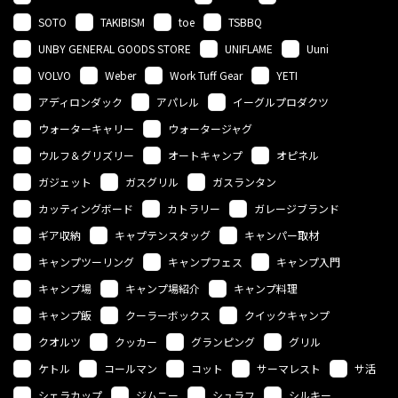
SOTO
TAKIBISM
toe
TSBBQ
UNBY GENERAL GOODS STORE
UNIFLAME
Uuni
VOLVO
Weber
Work Tuff Gear
YETI
アディロンダック
アパレル
イーグルプロダクツ
ウォーターキャリー
ウォータージャグ
ウルフ＆グリズリー
オートキャンプ
オピネル
ガジェット
ガスグリル
ガスランタン
カッティングボード
カトラリー
ガレージブランド
ギア収納
キャプテンスタッグ
キャンパー取材
キャンプツーリング
キャンプフェス
キャンプ入門
キャンプ場
キャンプ場紹介
キャンプ料理
キャンプ飯
クーラーボックス
クイックキャンプ
クオルツ
クッカー
グランピング
グリル
ケトル
コールマン
コット
サーマレスト
サ活
シェラカップ
ジムニー
シュラフ
シルキー