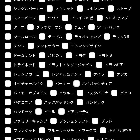
シングルバーナー
スキレット
スタンレー
ストーブ
スノーピーク
セリア
ソレイユの丘
ソロキャンプ
タープ
ダッチオーブン
チェア
ツールバッグ
ツールロール
テーブル
デュオキャンプ
デリカD:5
テント
テントサウナ
テンマクデザイン
ドームテント
ととのう
トヨタ
トヨトミ
トライポッド
ドラフト・ケグ・ジャパン
トランギア
トランクカーゴ
トンネル型テント
ナイフ
ナンガ
ネイチャーハイク
バーナー
ハイバックチェア
バイヤーオブメイン
バウルー
ハスクバーナ
パセコ
パタゴニア
バックパッキング
バンドック
ハンモック
ビール
ビアレッティ
ファミリーキャンプ
ブッシュクラフト
プラド
ブランケット
ブルーリッジチェアワークス
ふるさと納税
ベアボーンズリビング
ヘリノックス
ベルモント