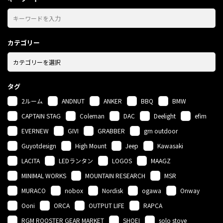
カテゴリー
タグ
2ルーム
ANDNUT
ANKER
BBQ
BMW
CAPTAIN STAG
Coleman
DAC
Deelight
efim
EVERNEW
GIVI
GRABBER
grn outdoor
Guyotdesign
High Mount
Jeep
Kawasaki
LACITA
LEDランタン
LOGOS
MAAGZ
MINIMAL WORKS
MOUNTAIN RESEARCH
MSR
MURACO
nobox
Nordisk
ogawa
Onway
Ooni
ORCA
OUTPUT LIFE
RAPCA
RGM ROOSTER GEAR MARKET
SHOEI
solo stove