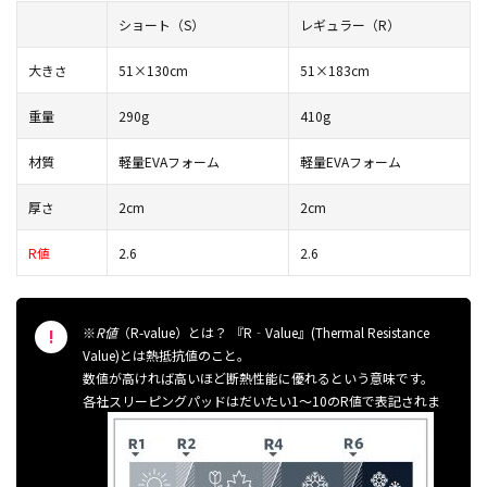
ショート（S）
レギュラー（R）
大きさ
51×130cm
51×183cm
重量
290g
410g
材質
軽量EVAフォーム
軽量EVAフォーム
厚さ
2cm
2cm
R値
2.6
2.6
※
R値
（R-value）とは？ 『R‐Value』(Thermal Resistance
Value)とは熱抵抗値のこと。
数値が高ければ高いほど断熱性能に優れるという意味です。
各社スリーピングパッドはだいたい1〜10のR値で表記されま