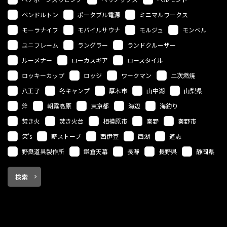
ペンドルトン
ポータブル電源
ミニマルワークス
モーラナイフ
モバイルサウナ
モルジュ
モンベル
ユニフレーム
ラングラー
ランドクルーザー
ルーメナー
ローカスギア
ロースタイル
ロッキーカップ
ロッジ
ワークマン
二次燃焼
八王子
冬キャンプ
厚木市
山中湖
山梨県
斧
朝霧高原
東京都
海辺
海釣り
焚き火
焚き火台
相模原市
秦野
秦野市
笑's
薪ストーブ
西伊豆
西湖
道志
野良道具製作所
鎌倉天幕
長瀞
長野県
静岡県
検索