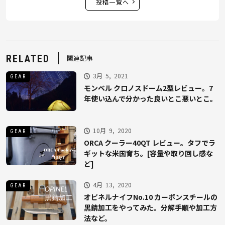
投稿一覧へ
RELATED
関連記事
3月 5, 2021
GEAR
モンベル クロノスドーム2型レビュー。7
年使い込んで分かった良いとこ悪いとこ。
10月 9, 2020
GEAR
ORCA クーラー40QT レビュー。タフでラ
ギットな米国育ち。[容量や取り回し感な
ど]
4月 13, 2020
GEAR
オピネルナイフNo.10 カーボンスチールの
黒錆加工をやってみた。分解手順や加工方
法など。