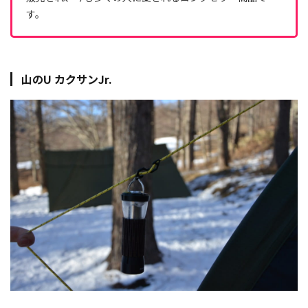
す。
山のU カクサンJr.