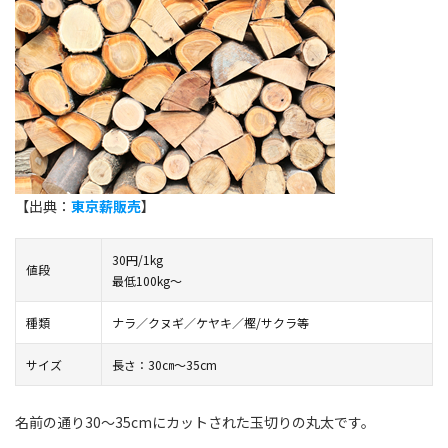
【出典：
東京薪販売
】
30円/1kg
値段
最低100kg～
種類
ナラ／クヌギ／ケヤキ／樫/サクラ等
サイズ
長さ：30㎝～35cm
名前の通り30〜35cmにカットされた玉切りの丸太です。