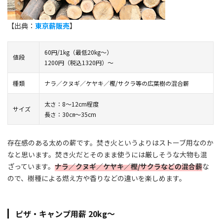
【出典：
東京薪販売
】
60円/1kg（最低20kg〜）
値段
1200円（税込1320円）～
種類
ナラ／クヌギ／ケヤキ／樫/サクラ等の広葉樹の混合薪
太さ：8～12cm程度
サイズ
長さ：30㎝～35cm
存在感のある太めの薪です。焚き火というよりはストーブ用なのか
なと思います。焚き火だとそのまま使うには厳しそうな大物も混
ざっています。
ナラ／クヌギ／ケヤキ／樫/サクラなどの混合薪
な
ので、樹種による燃え方や香りなどの違いを楽しめます。
ピザ・キャンプ用薪 20kg～