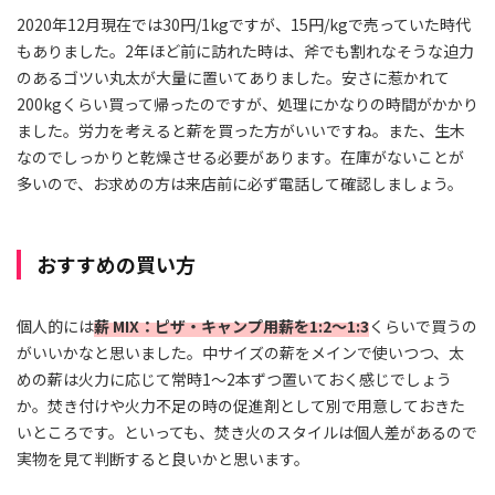
2020年12月現在では30円/1kgですが、15円/kgで売っていた時代
もありました。2年ほど前に訪れた時は、斧でも割れなそうな迫力
のあるゴツい丸太が大量に置いてありました。安さに惹かれて
200kgくらい買って帰ったのですが、処理にかなりの時間がかかり
ました。労力を考えると薪を買った方がいいですね。また、生木
なのでしっかりと乾燥させる必要があります。在庫がないことが
多いので、お求めの方は来店前に必ず電話して確認しましょう。
おすすめの買い方
個人的には
薪 MIX：ピザ・キャンプ用薪を1:2～1:3
くらいで買うの
がいいかなと思いました。中サイズの薪をメインで使いつつ、太
めの薪は火力に応じて常時1～2本ずつ置いておく感じでしょう
か。焚き付けや火力不足の時の促進剤として別で用意しておきた
いところです。といっても、焚き火のスタイルは個人差があるので
実物を見て判断すると良いかと思います。