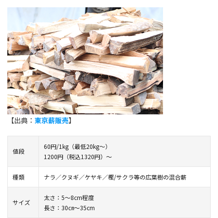
【出典：
東京薪販売
】
60円/1kg（最低20kg〜）
値段
1200円（税込1320円）～
種類
ナラ／クヌギ／ケヤキ／樫/サクラ等の広葉樹の混合薪
太さ：5～8cm程度
サイズ
長さ：30㎝～35cm