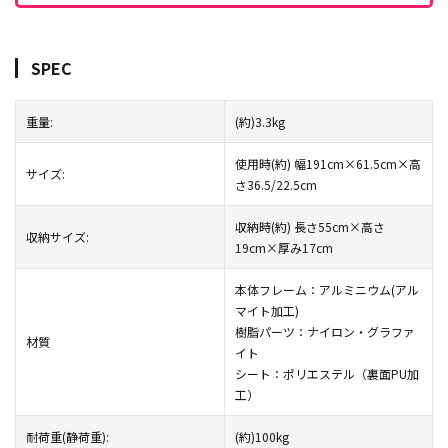
SPEC
重量:
(約)3.3kg
使用時(約) 幅191cm×61.5cm×高
サイズ:
さ36.5/22.5cm
収納時(約) 長さ55cm×高さ
収納サイズ:
19cm×厚み17cm
本体フレーム：アルミニウム(アル
マイト加工)
樹脂パーツ：ナイロン・グラファ
材質
イト
シート：ポリエステル（裏面PU加
工）
耐荷重(静荷重):
(約)100kg