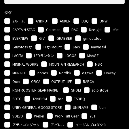
タグ
2ルーム
ANDNUT
ANKER
BBQ
BMW
CAPTAIN STAG
Coleman
DAC
Deelight
efim
EVERNEW
GIVI
GRABBER
grn outdoor
Guyotdesign
High Mount
Jeep
Kawasaki
LACITA
LEDランタン
LOGOS
MAAGZ
MINIMAL WORKS
MOUNTAIN RESEARCH
MSR
MURACO
nobox
Nordisk
ogawa
Onway
Ooni
ORCA
OUTPUT LIFE
RAPCA
RGM ROOSTER GEAR MARKET
SHOEI
solo stove
SOTO
TAKIBISM
toe
TSBBQ
UNBY GENERAL GOODS STORE
UNIFLAME
Uuni
VOLVO
Weber
Work Tuff Gear
YETI
アディロンダック
アパレル
イーグルプロダクツ