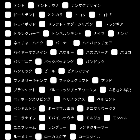
テント
テントサウナ
テンマクデザイン
ドームテント
ととのう
トヨタ
トヨトミ
トライポッド
ドラフト・ケグ・ジャパン
トランギア
トランクカーゴ
トンネル型テント
ナイフ
ナンガ
ネイチャーハイク
バーナー
ハイバックチェア
バイヤーオブメイン
バウルー
ハスクバーナ
パセコ
パタゴニア
バックパッキング
バンドック
ハンモック
ビール
ビアレッティ
ファミリーキャンプ
ブッシュクラフト
プラド
ブランケット
ブルーリッジチェアワークス
ふるさと納税
ベアボーンズリビング
ヘリノックス
ベルモント
ペンドルトン
ポータブル電源
ミニマルワークス
モーラナイフ
モバイルサウナ
モルジュ
モンベル
ユニフレーム
ラングラー
ランドクルーザー
ルーメナー
ローカスギア
ロースタイル