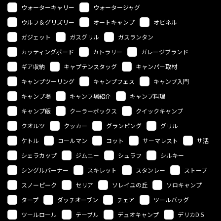
ウォーターキャリー
ウォータージャグ
ウルフ＆グリズリー
オートキャンプ
オピネル
ガジェット
ガスグリル
ガスランタン
カッティングボード
カトラリー
ガレージブランド
ギア収納
キャプテンスタッグ
キャンパー取材
キャンプツーリング
キャンプフェス
キャンプ入門
キャンプ場
キャンプ場紹介
キャンプ料理
キャンプ飯
クーラーボックス
クイックキャンプ
クオルツ
クッカー
グランピング
グリル
ケトル
コールマン
コット
サーマレスト
サ活
シェラカップ
ジムニー
シュラフ
シルキー
シングルバーナー
スキレット
スタンレー
ストーブ
スノーピーク
セリア
ソレイユの丘
ソロキャンプ
タープ
ダッチオーブン
チェア
ツールバッグ
ツールロール
テーブル
デュオキャンプ
デリカD:5