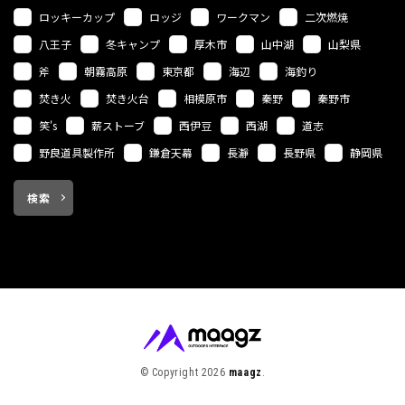
ロッキーカップ
ロッジ
ワークマン
二次燃焼
八王子
冬キャンプ
厚木市
山中湖
山梨県
斧
朝霧高原
東京都
海辺
海釣り
焚き火
焚き火台
相模原市
秦野
秦野市
笑's
薪ストーブ
西伊豆
西湖
道志
野良道具製作所
鎌倉天幕
長瀞
長野県
静岡県
検索
© Copyright 2026
maagz
.