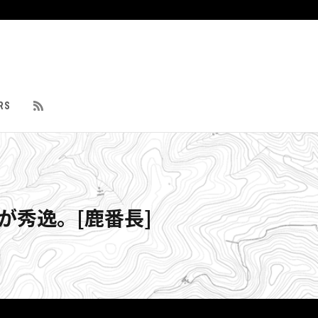
RS
60が秀逸。[鹿番長]