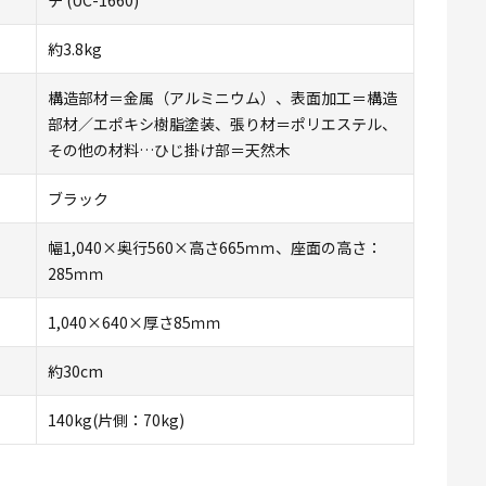
約3.8kg
構造部材＝金属（アルミニウム）、表面加工＝構造
部材／エポキシ樹脂塗装、張り材＝ポリエステル、
その他の材料…ひじ掛け部＝天然木
ブラック
幅1,040×奥行560×高さ665ｍｍ、座面の高さ：
285ｍｍ
1,040×640×厚さ85ｍｍ
約30cm
140kg(片側：70kg)