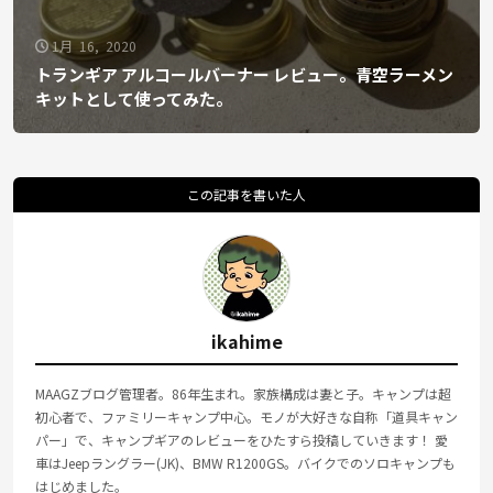
1月 16, 2020
トランギア アルコールバーナー レビュー。青空ラーメン
キットとして使ってみた。
この記事を書いた人
ikahime
MAAGZブログ管理者。86年生まれ。家族構成は妻と子。キャンプは超
初心者で、ファミリーキャンプ中心。モノが大好きな自称「道具キャン
パー」で、キャンプギアのレビューをひたすら投稿していきます！ 愛
車はJeepラングラー(JK)、BMW R1200GS。バイクでのソロキャンプも
はじめました。