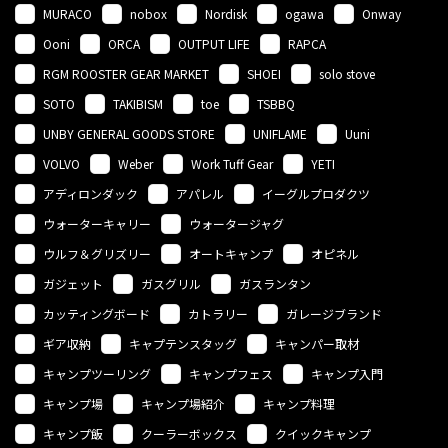
MURACO
nobox
Nordisk
ogawa
Onway
Ooni
ORCA
OUTPUT LIFE
RAPCA
RGM ROOSTER GEAR MARKET
SHOEI
solo stove
SOTO
TAKIBISM
toe
TSBBQ
UNBY GENERAL GOODS STORE
UNIFLAME
Uuni
VOLVO
Weber
Work Tuff Gear
YETI
アディロンダック
アパレル
イーグルプロダクツ
ウォーターキャリー
ウォータージャグ
ウルフ＆グリズリー
オートキャンプ
オピネル
ガジェット
ガスグリル
ガスランタン
カッティングボード
カトラリー
ガレージブランド
ギア収納
キャプテンスタッグ
キャンパー取材
キャンプツーリング
キャンプフェス
キャンプ入門
キャンプ場
キャンプ場紹介
キャンプ料理
キャンプ飯
クーラーボックス
クイックキャンプ