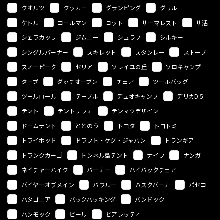
クオルツ
クッカー
グランピング
グリル
ケトル
コールマン
コット
サーマレスト
サ活
シェラカップ
ジムニー
シュラフ
シルキー
シングルバーナー
スキレット
スタンレー
ストーブ
スノーピーク
セリア
ソレイユの丘
ソロキャンプ
タープ
ダッチオーブン
チェア
ツールバッグ
ツールロール
テーブル
デュオキャンプ
デリカD:5
テント
テントサウナ
テンマクデザイン
ドームテント
ととのう
トヨタ
トヨトミ
トライポッド
ドラフト・ケグ・ジャパン
トランギア
トランクカーゴ
トンネル型テント
ナイフ
ナンガ
ネイチャーハイク
バーナー
ハイバックチェア
バイヤーオブメイン
バウルー
ハスクバーナ
パセコ
パタゴニア
バックパッキング
バンドック
ハンモック
ビール
ビアレッティ