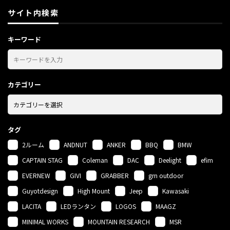
サイト内検索
キーワード
カテゴリー
タグ
2ルーム
ANDNUT
ANKER
BBQ
BMW
CAPTAIN STAG
Coleman
DAC
Deelight
efim
EVERNEW
GIVI
GRABBER
grn outdoor
Guyotdesign
High Mount
Jeep
Kawasaki
LACITA
LEDランタン
LOGOS
MAAGZ
MINIMAL WORKS
MOUNTAIN RESEARCH
MSR