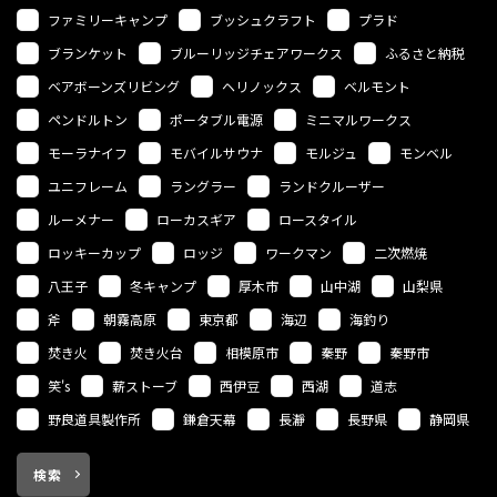
ファミリーキャンプ
ブッシュクラフト
プラド
ブランケット
ブルーリッジチェアワークス
ふるさと納税
ベアボーンズリビング
ヘリノックス
ベルモント
ペンドルトン
ポータブル電源
ミニマルワークス
モーラナイフ
モバイルサウナ
モルジュ
モンベル
ユニフレーム
ラングラー
ランドクルーザー
ルーメナー
ローカスギア
ロースタイル
ロッキーカップ
ロッジ
ワークマン
二次燃焼
八王子
冬キャンプ
厚木市
山中湖
山梨県
斧
朝霧高原
東京都
海辺
海釣り
焚き火
焚き火台
相模原市
秦野
秦野市
笑's
薪ストーブ
西伊豆
西湖
道志
野良道具製作所
鎌倉天幕
長瀞
長野県
静岡県
検索