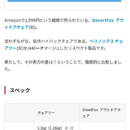
Amazonで2,999円という破格で売られている、
DesertFox アウ
トドアチェア
(右)。
言わずもがな、名作ハイバックチェアである、
ヘリノックス チェ
アツー
(左)を
コピー
オマージュしたリスペクト製品です。
果たして、その実力の差は？ということで、徹底的に比較しまし
た。
スペック
DesertFox アウトドアチ
チェアツー
ェア
1.2kg（1.26kg） ※（）