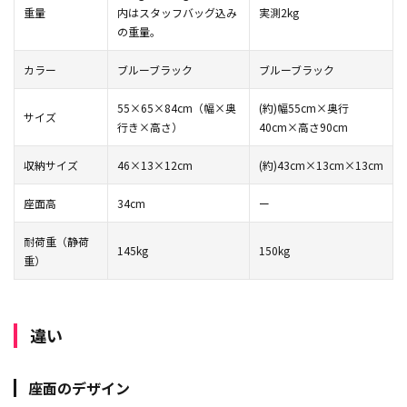
重量
内はスタッフバッグ込み
実測2kg
の重量。
カラー
ブルーブラック
ブルーブラック
55×65×84cm（幅×奥
(約)幅55cm×奥行
サイズ
行き×高さ）
40cm×高さ90cm
収納サイズ
46×13×12cm
(約)43cm×13cm×13cm
座面高
34cm
ー
耐荷重（静荷
145kg
150kg
重）
違い
座面のデザイン