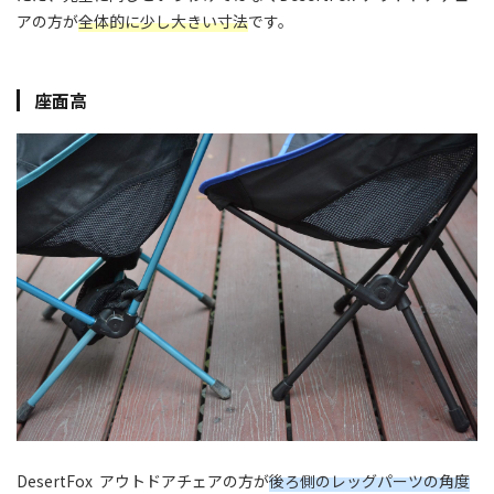
アの方が
全体的に少し大きい寸法
です。
座面高
DesertFox アウトドアチェアの方が
後ろ側のレッグパーツの角度