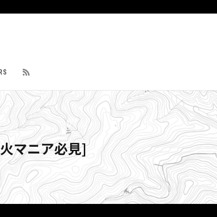
RS
火マニア必見]