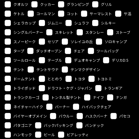
クオルツ
クッカー
グランピング
グリル
ケトル
コールマン
コット
サーマレスト
サ活
シェラカップ
ジムニー
シュラフ
シルキー
シングルバーナー
スキレット
スタンレー
ストーブ
スノーピーク
セリア
ソレイユの丘
ソロキャンプ
タープ
ダッチオーブン
チェア
ツールバッグ
ツールロール
テーブル
デュオキャンプ
デリカD:5
テント
テントサウナ
テンマクデザイン
ドームテント
ととのう
トヨタ
トヨトミ
トライポッド
ドラフト・ケグ・ジャパン
トランギア
トランクカーゴ
トンネル型テント
ナイフ
ナンガ
ネイチャーハイク
バーナー
ハイバックチェア
バイヤーオブメイン
バウルー
ハスクバーナ
パセコ
パタゴニア
バックパッキング
バンドック
ハンモック
ビール
ビアレッティ