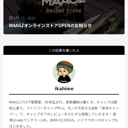
2月 27, 2020
MAAGZオンラインストアOPENのお知らせ
この記事を書いた人
ikahime
MAAGZブログ管理者。86年生まれ。家族構成は妻と子。キャンプは超
初心者で、ファミリーキャンプ中心。モノが大好きな自称「道具キャン
パー」で、キャンプギアのレビューをひたすら投稿していきます！ 愛
車はJeepラングラー(JK)、BMW R1200GS。バイクでのソロキャンプも
はじめました。