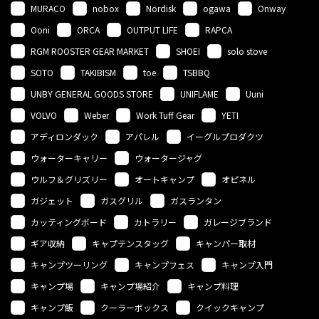
MURACO
nobox
Nordisk
ogawa
Onway
Ooni
ORCA
OUTPUT LIFE
RAPCA
RGM ROOSTER GEAR MARKET
SHOEI
solo stove
SOTO
TAKIBISM
toe
TSBBQ
UNBY GENERAL GOODS STORE
UNIFLAME
Uuni
VOLVO
Weber
Work Tuff Gear
YETI
アディロンダック
アパレル
イーグルプロダクツ
ウォーターキャリー
ウォータージャグ
ウルフ＆グリズリー
オートキャンプ
オピネル
ガジェット
ガスグリル
ガスランタン
カッティングボード
カトラリー
ガレージブランド
ギア収納
キャプテンスタッグ
キャンパー取材
キャンプツーリング
キャンプフェス
キャンプ入門
キャンプ場
キャンプ場紹介
キャンプ料理
キャンプ飯
クーラーボックス
クイックキャンプ