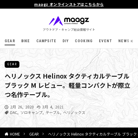
maagz オンラインストアはこちらから
アウトドア・キャンプ総合情報サイト
GEAR
BIKE
CAMPSITE
DIY
COOKING
EVENT
NEWS
GEAR
ヘリノックス Helinox タクティカルテーブル
ブラック M レビュー。軽量コンパクトが際立
つ名作テーブル。
2月 26, 2020
3月 4, 2021
DAC
,
ソロキャンプ
,
テーブル
,
ヘリノックス
GEAR
ヘリノックス Helinox タクティカルテーブル ブラッ
HOME