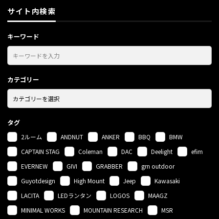
サイト内検索
キーワード
カテゴリー
タグ
2ルーム
ANDNUT
ANKER
BBQ
BMW
CAPTAIN STAG
Coleman
DAC
Deelight
efim
EVERNEW
GIVI
GRABBER
grn outdoor
Guyotdesign
High Mount
Jeep
Kawasaki
LACITA
LEDランタン
LOGOS
MAAGZ
MINIMAL WORKS
MOUNTAIN RESEARCH
MSR