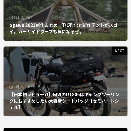
2月 3, 2021
ogawa 2021新作まとめ。T/C強化と新作テントがスゴ
イ。カーサイドタープも気になるぜ。
NEXT
2月 5, 2021
【日本初レビュー?!】GIVIのUT806はキャンプツーリン
グにおすすめしたい大容量シートバッグ【セミハードシ
ェル】