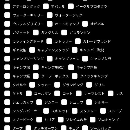
アディロンダック
アパレル
イーグルプロダクツ
ウォーターキャリー
ウォータージャグ
ウルフ＆グリズリー
オートキャンプ
オピネル
ガジェット
ガスグリル
ガスランタン
カッティングボード
カトラリー
ガレージブランド
ギア収納
キャプテンスタッグ
キャンパー取材
キャンプツーリング
キャンプフェス
キャンプ入門
キャンプ場
キャンプ場紹介
キャンプ料理
キャンプ飯
クーラーボックス
クイックキャンプ
クオルツ
クッカー
グランピング
グリル
ケトル
コールマン
コット
サーマレスト
サ活
シェラカップ
ジムニー
シュラフ
シルキー
シングルバーナー
スキレット
スタンレー
ストーブ
スノーピーク
セリア
ソレイユの丘
ソロキャンプ
タープ
ダッチオーブン
チェア
ツールバッグ