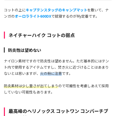
コットの上に
キャプテンスタッグのキャンプマット
を敷いて、ナ
ンガの
オーロラライト600DX
で就寝するのがMy定番です。
ネイチャーハイク コットの弱点
防炎性は望めない
ナイロン素材ですので防炎性は望めません。ただ基本的にはテン
ト内で使用するアイテムですし、焚き火に近づけることはあまり
ないとは思いますが、
火の粉に注意
です。
防炎素材は少し重さが出てしまう
ので可搬性を考慮しあえて採用
していない可能性もあります。
最高峰のヘリノックス コットワン コンバーチブ