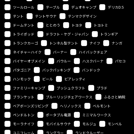
ツールロール
テーブル
デュオキャンプ
デリカD:5
テント
テントサウナ
テンマクデザイン
ドームテント
ととのう
トヨタ
トヨトミ
トライポッド
ドラフト・ケグ・ジャパン
トランギア
トランクカーゴ
トンネル型テント
ナイフ
ナンガ
ネイチャーハイク
バーナー
ハイバックチェア
バイヤーオブメイン
バウルー
ハスクバーナ
パセコ
パタゴニア
バックパッキング
バンドック
ハンモック
ビール
ビアレッティ
ファミリーキャンプ
ブッシュクラフト
プラド
ブランケット
ブルーリッジチェアワークス
ふるさと納税
ベアボーンズリビング
ヘリノックス
ベルモント
ペンドルトン
ポータブル電源
ミニマルワークス
モーラナイフ
モバイルサウナ
モルジュ
モンベル
ユニフレーム
ラングラー
ランドクルーザー