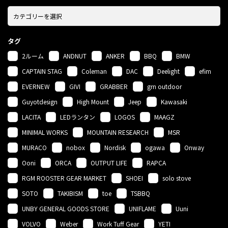
タグ
2ルーム
ANDNUT
ANKER
BBQ
BMW
CAPTAIN STAG
Coleman
DAC
Deelight
efim
EVERNEW
GIVI
GRABBER
grn outdoor
Guyotdesign
High Mount
Jeep
Kawasaki
LACITA
LEDランタン
LOGOS
MAAGZ
MINIMAL WORKS
MOUNTAIN RESEARCH
MSR
MURACO
nobox
Nordisk
ogawa
Onway
Ooni
ORCA
OUTPUT LIFE
RAPCA
RGM ROOSTER GEAR MARKET
SHOEI
solo stove
SOTO
TAKIBISM
toe
TSBBQ
UNBY GENERAL GOODS STORE
UNIFLAME
Uuni
VOLVO
Weber
Work Tuff Gear
YETI