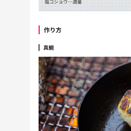
塩コショウ…適量
作り方
真鯛