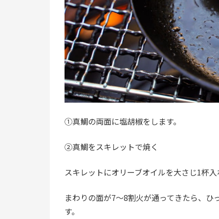
①真鯛の両面に塩胡椒をします。
②真鯛をスキレットで焼く
スキレットにオリーブオイルを大さじ
1
杯入
まわりの面が
7
～
8
割火が通ってきたら、ひ
す。