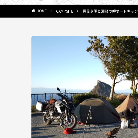
CAMPSITE
雲見夕陽と潮騒の岬オートキャン
HOME