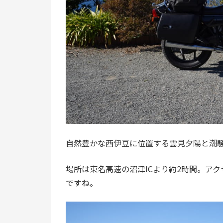
自然豊かな西伊豆に位置する雲見夕陽と潮
場所は東名高速の沼津ICより約2時間。ア
ですね。