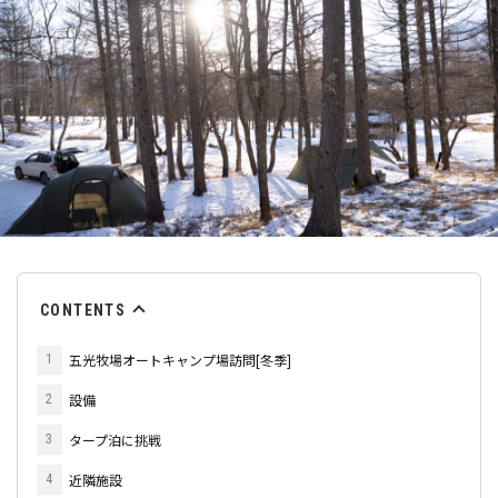
CONTENTS
五光牧場オートキャンプ場訪問[冬季]
1
設備
2
タープ泊に挑戦
3
近隣施設
4